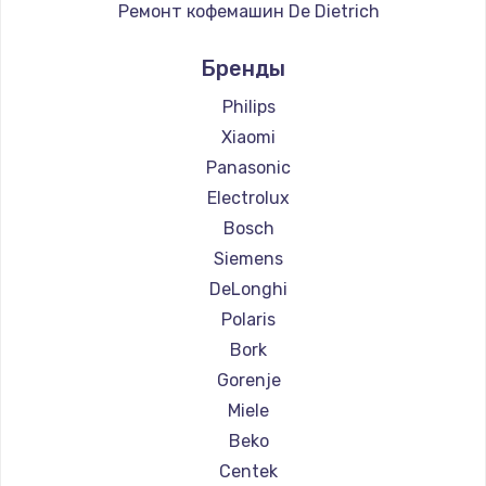
Ремонт кофемашин De Dietrich
Ремонт кофемашин Marco
Бренды
Ремонт кофемашин Ascaso
Ремонт кофемашин Jura
Philips
Ремонт кофемашин Olympia
Xiaomi
Ремонт кофемашин Saeco
Panasonic
Ремонт кофемашин La Cimbali
Electrolux
Ремонт кофемашин WMF
Bosch
Ремонт кофемашин Yamaguchi
Siemens
Ремонт кофемашин Nivona
DeLonghi
Ремонт кофемашин Astoria
Polaris
Ремонт кофемашин JVC
Bork
Ремонт кофемашин Ariston
Gorenje
Ремонт кофемашин Grundig
Miele
Ремонт кофемашин ROCKET MOZZAFIATO
Beko
Ремонт кофемашин Vivitek
Centek