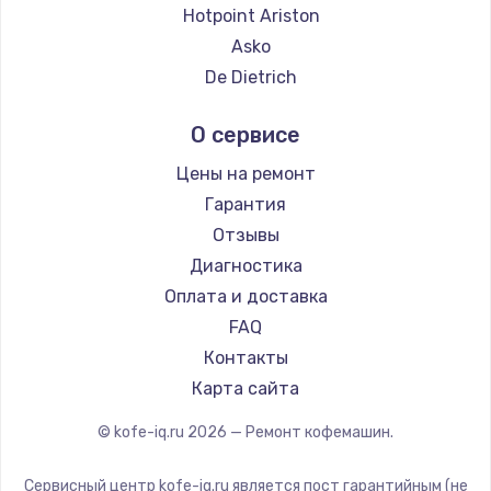
Ремонт кофемашин Thomson
Hotpoint Ariston
Ремонт кофемашин Hisense
Asko
Ремонт кофемашин DELTA
De Dietrich
Ремонт кофемашин Tefal
Marco
О сервисе
Ремонт кофемашин Kyvol
Ascaso
Ремонт кофемашин RED solution
Jura
Цены на ремонт
Ремонт кофемашин Bravilor Bonamat
Olympia
Гарантия
Ремонт кофемашин Vard
Saeco
Отзывы
Ремонт кофемашин Tuvio
La Cimbali
Диагностика
Ремонт кофемашин Carrera
WMF
Оплата и доставка
Ремонт кофемашин Supra
Yamaguchi
FAQ
Nivona
Контакты
Astoria
Карта сайта
JVC
© kofe-iq.ru
2026
— Ремонт кофемашин.
Ariston
Grundig
Сервисный центр kofe-iq.ru является пост гарантийным (не