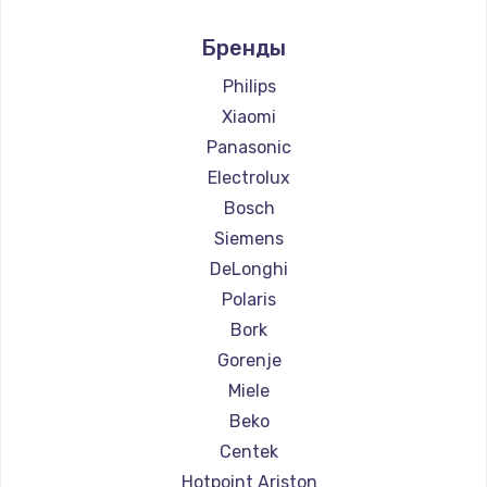
Ремонт кофемашин Marco
Бренды
Ремонт кофемашин Ascaso
Ремонт кофемашин Jura
Philips
Ремонт кофемашин Olympia
Xiaomi
Ремонт кофемашин Saeco
Panasonic
Ремонт кофемашин La Cimbali
Electrolux
Ремонт кофемашин WMF
Bosch
Ремонт кофемашин Yamaguchi
Siemens
Ремонт кофемашин Nivona
DeLonghi
Ремонт кофемашин Astoria
Polaris
Ремонт кофемашин JVC
Bork
Ремонт кофемашин Ariston
Gorenje
Ремонт кофемашин Grundig
Miele
Ремонт кофемашин ROCKET MOZZAFIATO
Beko
Ремонт кофемашин Vivitek
Centek
Ремонт кофемашин Thomson
Hotpoint Ariston