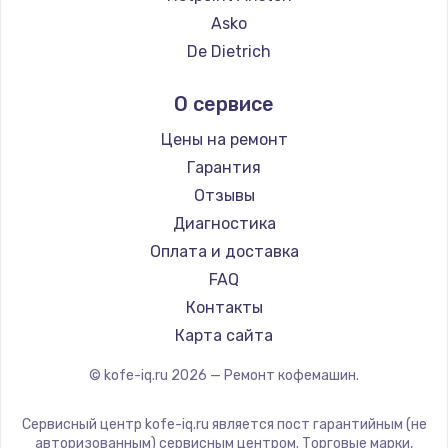
Ремонт кофемашин Hisense
Asko
Ремонт кофемашин DELTA
De Dietrich
Ремонт кофемашин Tefal
Marco
О сервисе
Ремонт кофемашин Kyvol
Ascaso
Ремонт кофемашин RED solution
Jura
Цены на ремонт
Ремонт кофемашин Bravilor Bonamat
Olympia
Гарантия
Ремонт кофемашин Vard
Saeco
Отзывы
Ремонт кофемашин Tuvio
La Cimbali
Диагностика
Ремонт кофемашин Carrera
WMF
Оплата и доставка
Ремонт кофемашин Supra
Yamaguchi
FAQ
Nivona
Контакты
Astoria
Карта сайта
JVC
© kofe-iq.ru
2026
— Ремонт кофемашин.
Ariston
Grundig
Сервисный центр kofe-iq.ru является пост гарантийным (не
ROCKET MOZZAFIATO
авторизованным) сервисным центром. Торговые марки,