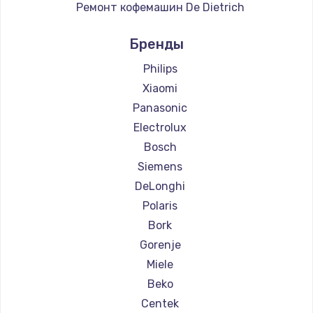
Ремонт кофемашин De Dietrich
Ремонт кофемашин Marco
Бренды
Ремонт кофемашин Ascaso
Ремонт кофемашин Jura
Philips
Ремонт кофемашин Olympia
Xiaomi
Ремонт кофемашин Saeco
Panasonic
Ремонт кофемашин La Cimbali
Electrolux
Ремонт кофемашин WMF
Bosch
Ремонт кофемашин Yamaguchi
Siemens
Ремонт кофемашин Nivona
DeLonghi
Ремонт кофемашин Astoria
Polaris
Ремонт кофемашин JVC
Bork
Ремонт кофемашин Ariston
Gorenje
Ремонт кофемашин Grundig
Miele
Ремонт кофемашин ROCKET MOZZAFIATO
Beko
Ремонт кофемашин Vivitek
Centek