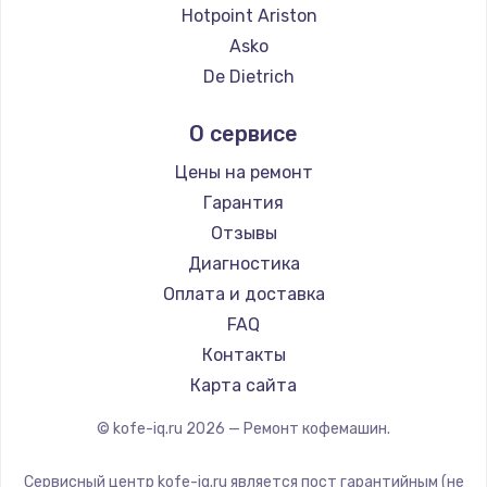
Ремонт кофемашин Thomson
Hotpoint Ariston
Ремонт кофемашин Hisense
Asko
Ремонт кофемашин DELTA
De Dietrich
Ремонт кофемашин Tefal
Marco
О сервисе
Ремонт кофемашин Kyvol
Ascaso
Ремонт кофемашин RED solution
Jura
Цены на ремонт
Ремонт кофемашин Bravilor Bonamat
Olympia
Гарантия
Ремонт кофемашин Vard
Saeco
Отзывы
Ремонт кофемашин Tuvio
La Cimbali
Диагностика
Ремонт кофемашин Carrera
WMF
Оплата и доставка
Ремонт кофемашин Supra
Yamaguchi
FAQ
Nivona
Контакты
Astoria
Карта сайта
JVC
© kofe-iq.ru
2026
— Ремонт кофемашин.
Ariston
Grundig
Сервисный центр kofe-iq.ru является пост гарантийным (не